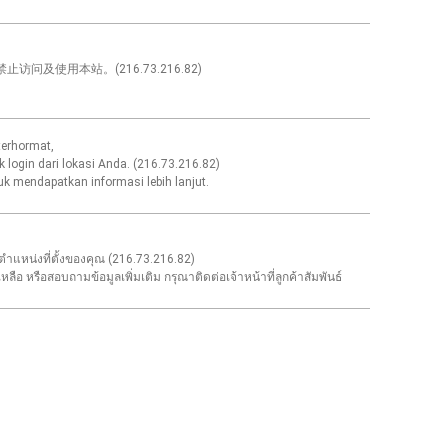
问及使用本站。(216.73.216.82)
erhormat,
k login dari lokasi Anda. (216.73.216.82)
k mendapatkan informasi lebih lanjut.
ำแหน่งที่ตั้งของคุณ (216.73.216.82)
อ หรือสอบถามข้อมูลเพิ่มเติม กรุณาติดต่อเจ้าหน้าที่ลูกค้าสัมพันธ์
 được từ khu vực của bạn. (216.73.216.82)
 Chăm Sóc Khách Hàng để biết thêm chi tiết.