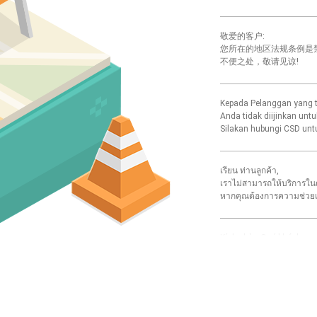
敬爱的客户:
您所在的地区法规条例是禁止访
不便之处，敬请见谅!
Kepada Pelanggan yang t
Anda tidak diijinkan untu
Silakan hubungi CSD untu
เรียน ท่านลูกค้า,
เราไม่สามารถให้บริการในต
หากคุณต้องการความช่วยเหลื
Kính chào Quý khách,
Bạn không thể đăng nhập
Vui lòng liên hệ bộ phận
소중한 고객님께,